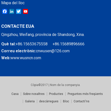
Mapa del lloc
Facebook
LinkedIn
Twitter
YouTube
CONTACTE EUA
Qingzhou, Weifang, província de Shandong, Xina.
Què tal:
+86.15653675558 +86.15689896666
Correu electrònic:
cnwusen@126.com
Web:
www.wusncn.com
Còpia©2017 | Nom de la companyia.
Casa
Sobre nosaltres
Productes
Preguntes més freqüents
Galeria
descàrregues
Bloc
Contacti'ns