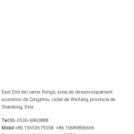
East End del carrer Rongli, zona de desenvolupament
econòmic de Qingzhou, ciutat de Weifang, província de
Shandong, Xina
Tel:
86-0536-6860888
Mòbil:
+86.15653675558 +86.15689896666