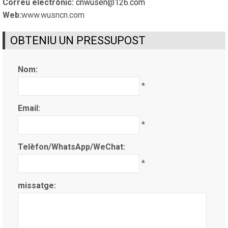
Correu electrònic:
cnwusen@126.com
Web:
www.wusncn.com
OBTENIU UN PRESSUPOST
Nom:
*
Email:
*
Telèfon/WhatsApp/WeChat:
*
missatge: