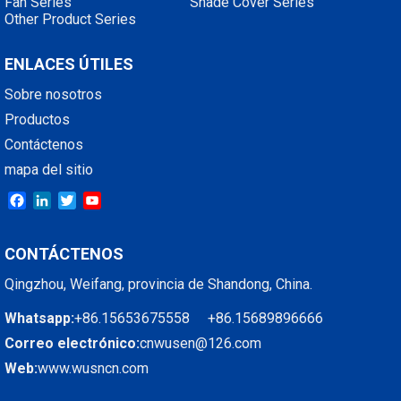
Fan Series
Shade Cover Series
Other Product Series
ENLACES ÚTILES
Sobre nosotros
Productos
Contáctenos
mapa del sitio
Facebook
LinkedIn
Twitter
YouTube
CONTÁCTENOS
Qingzhou, Weifang, provincia de Shandong, China.
Whatsapp:
+86.15653675558 +86.15689896666
Correo electrónico:
cnwusen@126.com
Web:
www.wusncn.com