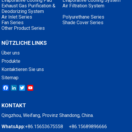
Evaporative Cooling Pad
Evaporative Cooling System
Exhaust Gas Purification &
Air Filtration System
Deodorizing System
Air Inlet Series
Polyurethane Series
Fan Series
Shade Cover Series
Other Product Series
NÜTZLICHE LINKS
Über uns
Produkte
Kontaktieren Sie uns
Sitemap
Facebook
LinkedIn
Twitter
YouTube
KONTAKT
Qingzhou, Weifang, Provinz Shandong, China.
WhatsApp:
+86.15653675558 +86.15689896666