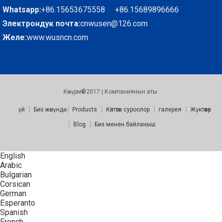
Whatsapp:
+86.15653675558 +86.15689896666
Электрондук почта:
cnwusen@126.com
Желе:
www.wusncn.com
Көчүрмө©2017 | Компаниянын аты.
үй
Биз жөнүндө
Products
Көптөгөн суроолор
галерея
Жүктөөлөр
Blog
Биз менен байланыш
English
Arabic
Bulgarian
Corsican
German
Esperanto
Spanish
French