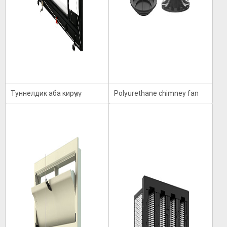
Туннелдик аба кирүүчү
Polyurethane chimney fan