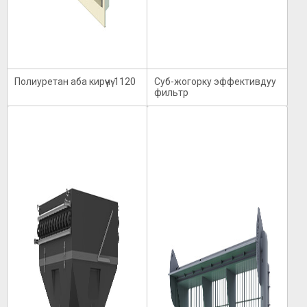
Полиуретан аба кирүүчү-1120
Суб-жогорку эффективдуу
фильтр