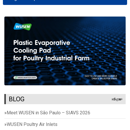
BLOG
көбүрөөк+
»
Meet WUSEN in São Paulo – SIAVS 2026
»
WUSEN Poultry Air Inlets