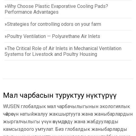
»
Why Choose Plastic Evaporative Cooling Pads?
Performance Advantages
»
Strategies for controlling odors on your farm
»
Poultry Ventilation — Polyurethane Air Inlets
»
The Critical Role of Air Inlets in Mechanical Ventilation
Systems for Livestock and Poultry Housing
Мал чарбасын туруктуу өнүктүрүү
WUSEN глобалдык мал чарбачылыгынын экологиялык
чөйрөсүн натыйжалуу жакшыртууга жана жаныбарлардын
жыргалчылыгы үчүн өнүмдөрдү жана жабдууларды
камсыздоого умтулат. Биз глобалдык жаныбарларды