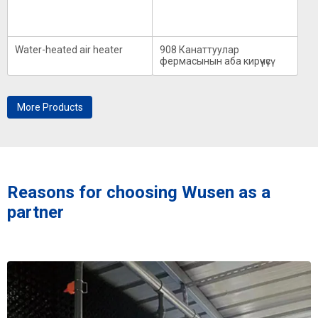
Water-heated air heater
908 Канаттуулар
фермасынын аба кирүүчүсү
More Products
Reasons for choosing Wusen as a
partner