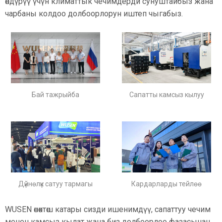
өндүрүү үчүн климаттык чечимдерди сунуштайбыз жана
чарбаны колдоо долбоорлорун иштеп чыгабыз.
Бай тажрыйба
Сапатты камсыз кылуу
Дүйнөлүк сатуу тармагы
Кардарларды тейлөө
WUSEN өнөктөш катары сизди ишенимдүү, сапаттуу чечим
менен камсыз кылат жана биз долбоорлоо фазасынан