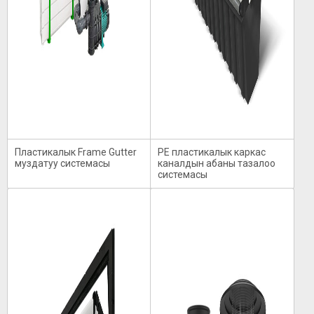
Пластикалык Frame Gutter
PE пластикалык каркас
муздатуу системасы
каналдын абаны тазалоо
системасы