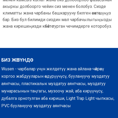
акыркы долбоорго чейин сиз менен болобуз. Сизде
климатты жана чарбаны башкарууну билген өнөктөшүңүз
бар. Биз бул билимди сиздин мал чарбачылыгыңызды
жана кирешеңизди көбөйтө турган чечимдерге которобуз.
БИЗ ЖӨНҮНДӨ
Wusen - чарбалар үчүн желдетүү жана айлана-чөйрөнү
коргоо жабдууларын өндүрүүчүсү, буулануучу муздатуу
аянтчасы, пластикалык муздатуу аянтчасы, муздатуу
мунарасынын таңгагы, музоочу жай, аба кирүүчүсү,
дубалга орнотулган аба кириши, Light Trap Light чыпкасы,
PVC буулануучу муздатуу аянтчасы